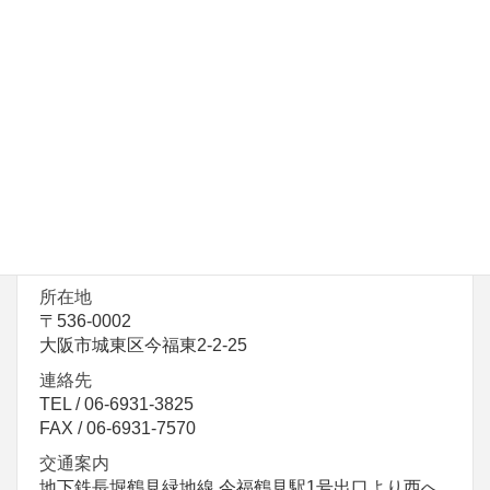
交通案内
地下鉄長堀鶴見緑地線 蒲生四丁目駅より南西へ徒歩
10分
2019年10月8日
特別養護老人ホーム
社会福祉法人恩賜財団済生会支部大阪府済
生会 野江特別養護老人ホーム城東園
所在地
〒536-0002
大阪市城東区今福東2-2-25
連絡先
TEL / 06-6931-3825
FAX / 06-6931-7570
交通案内
地下鉄長堀鶴見緑地線 今福鶴見駅1号出口より西へ