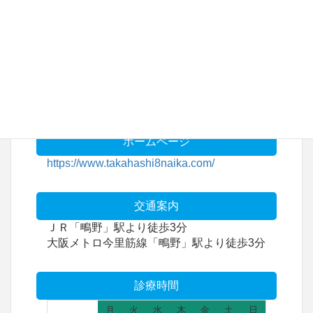
〒 536-0013
大阪市城東区鴫野東3-3-23
電話番号
TEL /06-6180-5011
ホームページ
https://www.takahashi8naika.com/
交通案内
ＪＲ「鴫野」駅より徒歩3分
大阪メトロ今里筋線「鴫野」駅より徒歩3分
診療時間
月
火
水
木
金
土
日