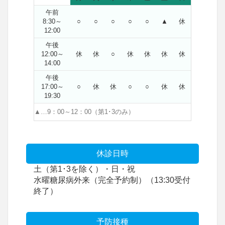
午前
8:30～
○
○
○
○
○
▲
休
12:00
午後
12:00～
休
休
○
休
休
休
休
14:00
午後
17:00～
○
休
休
○
○
休
休
19:30
▲…9：00～12：00（第1･3のみ）
休診日時
土（第1･3を除く）・日・祝
水曜糖尿病外来（完全予約制）（13:30受付
終了）
予防接種