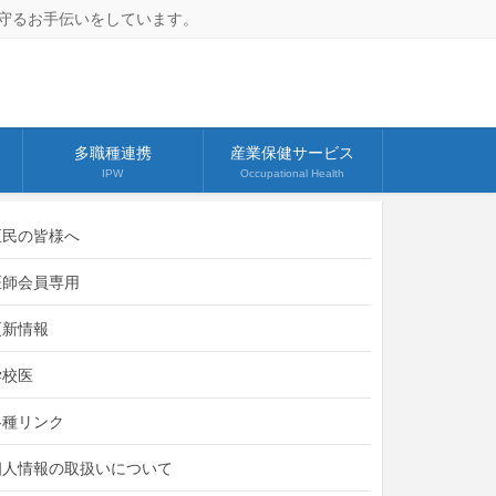
守るお手伝いをしています。
多職種連携
産業保健サービス
IPW
Occupational Health
区民の皆様へ
医師会員専用
更新情報
学校医
各種リンク
個人情報の取扱いについて