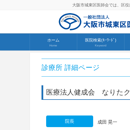
大阪市城東区医師会では、区役
ホーム
医院検索(ｷｰﾜｰﾄﾞ)
Home
Keyword
診療所 詳細ページ
医療法人健成会 なりた
院長
成田 晃一