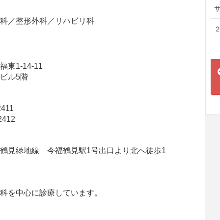
内科／整形外科／リハビリ科
東1-14-11
ビル5階
2411
2412
鶴見緑地線 今福鶴見駅1号出口より北へ徒歩1
外科を中心に診療しています。