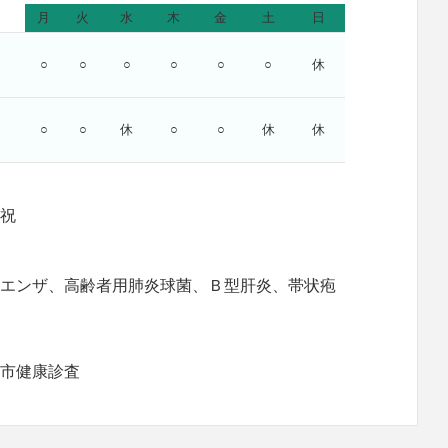
月
火
水
木
金
土
日
○
○
○
○
○
○
休
）
○
○
休
○
○
休
休
）
・祝
ルエンザ、高齢者用肺炎球菌、Ｂ型肝炎、帯状疱
阪市健康診査